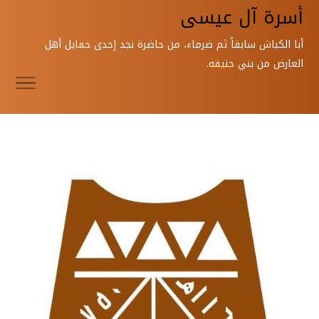
أسرة آل عيسى
أبا الكباش سابقاً ثم ضرماء، من حاضرة نجد إحدى حمايل أهل
العارض من بني حنيفه.