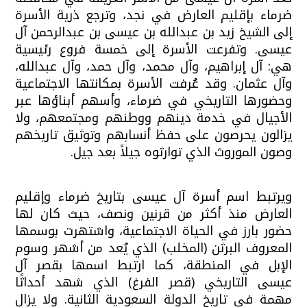
ضرماء بإقليم العارض في نجد، وترجع ذرية الأسرة
إلى الشيخ زيد بن عبدالله بن عيسى بن عبدالرحمن آل
عيسى. وتفرعت الأسرة إلى خمسة فروع رئيسية
هي: آل إبراهيم، وآل محمد، وآل حمد، وآل عبدالله،
وآل عثمان. وقد عُرفت الأسرة بمكانتها الاجتماعية
وحضورها التاريخي في ضرماء، وأسهم أبناؤها عبر
الأجيال في خدمة دينهم ووطنهم ومجتمعهم، ولا
يزالون يحرصون على حفظ أنسابهم وتوثيق تاريخهم
وصون الموروث الذي توارثوه جيلاً بعد جيل.
ويرتبط اسم أسرة آل عيسى بتاريخ ضرماء وإقليم
العارض منذ أكثر من قرنين ونصف، حيث كان لها
حضور بارز في الحياة الاجتماعية، واشتهرت بوسمها
المعروف البرثن (المخلب) الذي يُعد من أشهر وسوم
الإبل في المنطقة، كما ارتبط اسمها بقصر آل
عيسى التاريخي (قصر الفرغ) الذي شهد أحداثًا
مهمة في تاريخ الدولة السعودية الثانية. ولا يزال