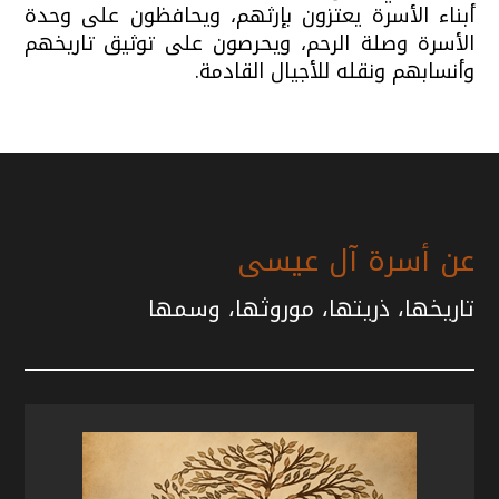
أبناء الأسرة يعتزون بإرثهم، ويحافظون على وحدة
الأسرة وصلة الرحم، ويحرصون على توثيق تاريخهم
وأنسابهم ونقله للأجيال القادمة.
عن أسرة آل عيسى
تاريخها، ذريتها، موروثها، وسمها