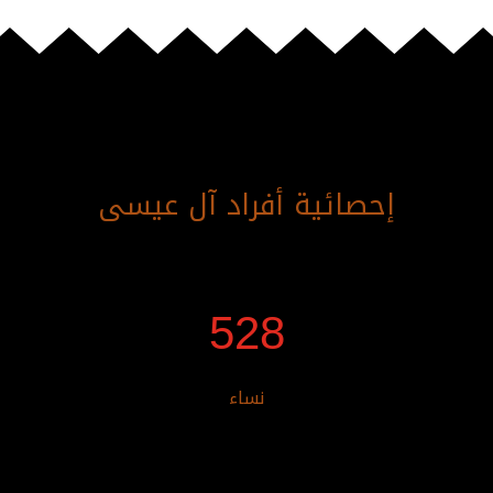
إحصائية أفراد آل عيسى
528
نساء