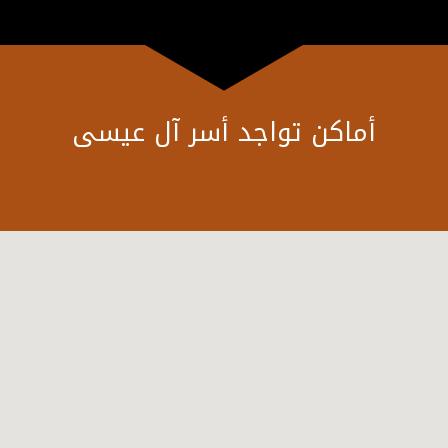
أماكن تواجد أسر آل عيسى