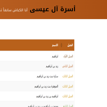
أسرة آل عيسى
أبا الكباش سابقاً 